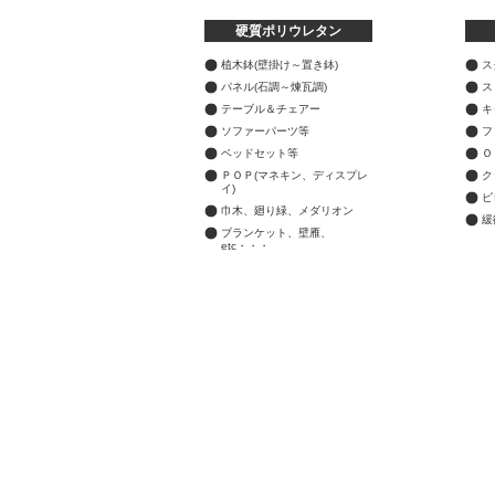
硬質ポリウレタン
植木鉢(壁掛け～置き鉢)
ス
パネル(石調～煉瓦調)
ス
テーブル＆チェアー
キ
ソファーパーツ等
フ
ベッドセット等
Ｏ
ＰＯＰ(マネキン、ディスプレ
ク
イ)
ピ
巾木、廻り緑、メダリオン
緩
ブランケット、壁雁、
etc・・・